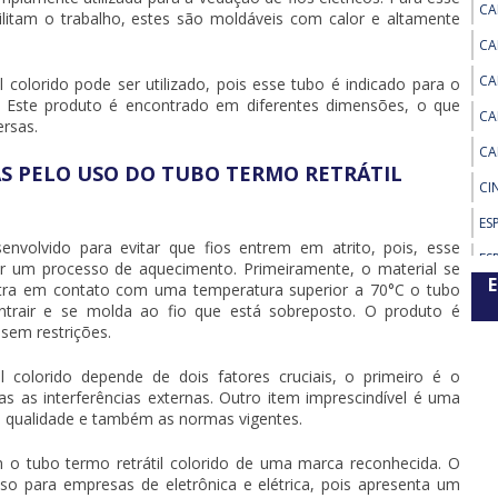
CA
cilitam o trabalho, estes são moldáveis com calor e altamente
CA
CA
l colorido
pode ser utilizado, pois esse tubo é indicado para o
s. Este produto é encontrado em diferentes dimensões, o que
CA
ersas.
CA
S PELO USO DO TUBO TERMO RETRÁTIL
CI
ES
nvolvido para evitar que fios entrem em atrito, pois, esse
ES
r um processo de aquecimento. Primeiramente, o material se
RE
ntra em contato com uma temperatura superior a 70°C o
tubo
rair e se molda ao fio que está sobreposto. O produto é
ES
sem restrições.
ES
l colorido
depende de dois fatores cruciais, o primeiro é o
ES
s as interferências externas. Outro item imprescindível é uma
e qualidade e também as normas vigentes.
ES
AD
om o
tubo termo retrátil colorido
de uma marca reconhecida. O
ES
so para empresas de eletrônica e elétrica, pois apresenta um