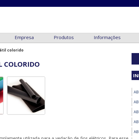
Empresa
Produtos
Informações
til colorido
L COLORIDO
I
AB
AB
AB
AB
AB
lamente utilizada para a vedação de fios elétricos. Para esse