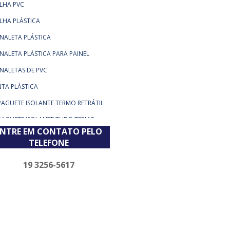
LHA PVC
LHA PLÁSTICA
NALETA PLÁSTICA
NALETA PLÁSTICA PARA PAINEL
NALETAS DE PVC
NTA PLÁSTICA
PAGUETE ISOLANTE TERMO RETRÁTIL
PAGUETE ISOLANTE TUBO TERMO
TRÁTIL
ENTRE EM CONTATO PELO
TELEFONE
PAGUETE TERMO CONTRÁTIL
PAGUETE TERMO ENCOLHIVEL
19 3256-5617
PAGUETE TERMO RETRÁTIL
PAGUETE TERMO RETRÁTIL
ESIVADO
PAGUETE TERMOCONTRÁTIL