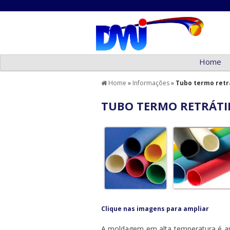
Home
Home
»
Informações
»
Tubo termo retrá
TUBO TERMO RETRÁTI
Clique nas imagens para ampliar
A moldagem em alta temperatura é amp