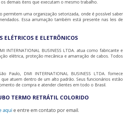
 os demais itens que executam o mesmo trabalho.
FI
MA
do
permitem uma organização setorizada, onde é possível saber
emendados. Essa arrumação também está presente nas leis de
MA
PR
ES ELÉTRICOS E ELETRÔNICOS
TE
MI INTERNATIONAL BUSINESS LTDA. atua como fabricante e
TU
olação elétrica, proteção mecânica e amarração de cabos. Todos
TU
TU
e São Paulo, DMI INTERNATIONAL BUSINESS LTDA. fornece
e que atuem dentro de um alto padrão. Seus funcionários estão
TU
omento de compra e atender clientes em todo o Brasil.
TU
CO
TUBO TERMO RETRÁTIL COLORIDO
TU
e aqui
e entre em contato por email.
TU
AB
AB