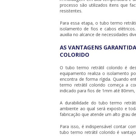
processo são utilizados itens que fa
resistentes.
Para essa etapa, o
tubo termo retráti
isolamento de fios e cabos elétrico
auxilia no alcance de necessidades div
AS VANTAGENS GARANTIDA
COLORIDO
O
tubo termo retrátil colorido
é dese
equipamento realiza o isolamento po
encontra de forma rígida. Quando e
termo retrátil colorido
começa a cont
indicado para fios de 1mm até 80mm, 
A durabilidade do
tubo termo retráti
ambiente ao qual será exposto e toda
fabricação que atende um alto grau d
Para isso, é indispensável contar c
tubo termo retrátil colorido
é vantajo