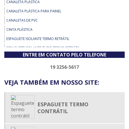
CANALETA PLÁSTICA
CANALETA PLÁSTICA PARA PAINEL
CANALETAS DE PVC
CINTA PLÁSTICA
ESPAGUETE ISOLANTE TERMO RETRÁTIL
ESPAGUETE ISOLANTE TUBO TERMO RETRÁTIL
ENTRE EM CONTATO PELO TELEFONE
ESPAGUETE TERMO CONTRÁTIL
ESPAGUETE TERMO ENCOLHIVEL
19 3256-5617
ESPAGUETE TERMO RETRÁTIL
VEJA TAMBÉM EM NOSSO SITE:
ESPAGUETE TERMO RETRÁTIL ADESIVADO
ESPAGUETE TERMOCONTRÁTIL
FIXADOR DE ABRAÇADEIRA DE NYLON
ESPAGUETE TERMO
CONTRÁTIL
MALHA EXPANSIVA
MALHA TRANÇADA EXPANSÍVEL