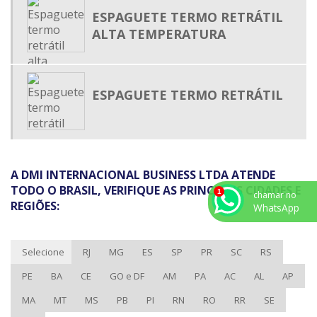
PRENSA CABO
ESPAGUETE TERMO RETRÁTIL
TERMO RETRÁTIL MEDIA TENSÃO
ALTA TEMPERATURA
TUBO ISOLANTE TERMO RETRÁTIL
TUBO PLÁSTICO TERMO ENCOLHÍVEL
ESPAGUETE TERMO RETRÁTIL
TUBO TERMO RETRÁTIL
TUBO TERMO RETRÁTIL ADESIVADO
TUBO TERMO RETRÁTIL ONDE COMPRAR
TUBO TERMOCONTRÁTIL
A DMI INTERNACIONAL BUSINESS LTDA ATENDE
TUBO TERMOENCOLHÍVEL
TODO O BRASIL, VERIFIQUE AS PRINCIPAIS CIDADES E
chamar no
REGIÕES:
WhatsApp
ABRAÇADEIRA DE NYLON PARA LACRE
ABRAÇADEIRA DE POLIAMIDA PREÇO
Selecione
RJ
MG
ES
SP
PR
SC
RS
ABRAÇADEIRA PLÁSTICA PREÇO
PE
BA
CE
GO e DF
AM
PA
AC
AL
AP
CALHA DE PVC PARA FIO
CALHA DE PVC PREÇO
MA
MT
MS
PB
PI
RN
RO
RR
SE