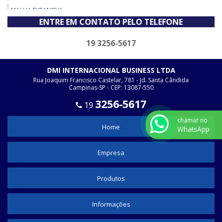
MALHA EXPANSIVA
ENTRE EM CONTATO PELO TELEFONE
ABRAÇADEIRA
TUBOS TERMOCONTRÁTEIS ADESIVADOS
19 3256-5617
CAPUZ
DMI INTERNACIONAL BUSINESS LTDA
FIXADORES ADESIVOS
Rua Joaquim Francisco Castelar, 781 - Jd. Santa Cândida
Campinas-SP - CEP: 13087-550
FIXA FIO
3256-5617
19
FITAS ISOLANTE
chamar no
FITAS ISOLANTE - UB - 110
Home
WhatsApp
FITAS ISOLANTE - UB - 130
Empresa
FITAS ISOLANTE - UB - 180
TUBOS TERMOCONTRÁTEIS MÉDIA TENSÃO
Produtos
Informações