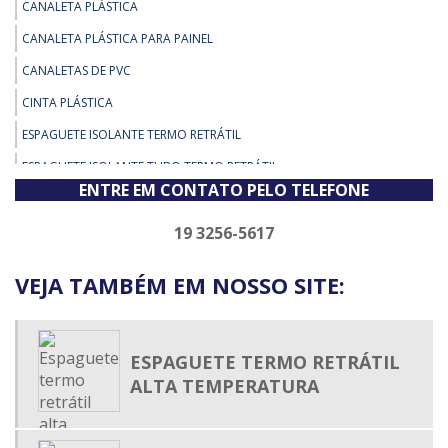
CANALETA PLÁSTICA
CANALETA PLÁSTICA PARA PAINEL
CANALETAS DE PVC
CINTA PLÁSTICA
ESPAGUETE ISOLANTE TERMO RETRÁTIL
ESPAGUETE ISOLANTE TUBO TERMO RETRÁTIL
ENTRE EM CONTATO PELO TELEFONE
ESPAGUETE TERMO CONTRÁTIL
ESPAGUETE TERMO ENCOLHIVEL
19 3256-5617
ESPAGUETE TERMO RETRÁTIL
VEJA TAMBÉM EM NOSSO SITE:
ESPAGUETE TERMO RETRÁTIL ADESIVADO
ESPAGUETE TERMOCONTRÁTIL
FIXADOR DE ABRAÇADEIRA DE NYLON
ESPAGUETE TERMO RETRÁTIL
ALTA TEMPERATURA
MALHA EXPANSIVA
MALHA TRANÇADA EXPANSÍVEL