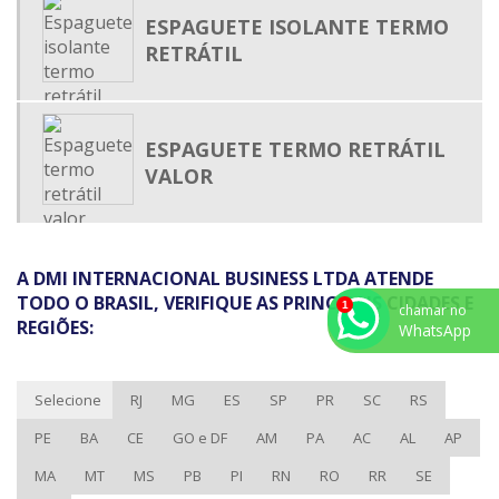
PRENSA CABO
ESPAGUETE ISOLANTE TERMO
TERMO RETRÁTIL MEDIA TENSÃO
RETRÁTIL
TUBO ISOLANTE TERMO RETRÁTIL
TUBO PLÁSTICO TERMO ENCOLHÍVEL
ESPAGUETE TERMO RETRÁTIL
TUBO TERMO RETRÁTIL
VALOR
TUBO TERMO RETRÁTIL ADESIVADO
TUBO TERMO RETRÁTIL ONDE COMPRAR
TUBO TERMOCONTRÁTIL
A DMI INTERNACIONAL BUSINESS LTDA ATENDE
TUBO TERMOENCOLHÍVEL
TODO O BRASIL, VERIFIQUE AS PRINCIPAIS CIDADES E
chamar no
REGIÕES:
ABRAÇADEIRA DE NYLON PARA LACRE
WhatsApp
ABRAÇADEIRA DE POLIAMIDA PREÇO
ABRAÇADEIRA PLÁSTICA PREÇO
Selecione
RJ
MG
ES
SP
PR
SC
RS
CALHA DE PVC PARA FIO
PE
BA
CE
GO e DF
AM
PA
AC
AL
AP
CALHA DE PVC PREÇO
MA
MT
MS
PB
PI
RN
RO
RR
SE