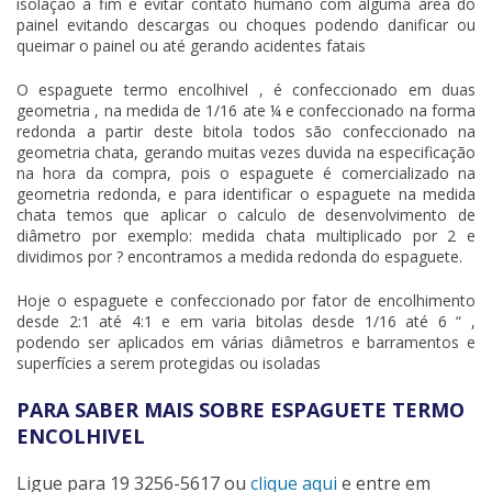
isolação a fim e evitar contato humano com alguma área do
painel evitando descargas ou choques podendo danificar ou
queimar o painel ou até gerando acidentes fatais
O
espaguete termo encolhivel
, é confeccionado em duas
geometria , na medida de 1/16 ate ¼ e confeccionado na forma
redonda a partir deste bitola todos são confeccionado na
geometria chata, gerando muitas vezes duvida na especificação
na hora da compra, pois o espaguete é comercializado na
geometria redonda, e para identificar o espaguete na medida
chata temos que aplicar o calculo de desenvolvimento de
diâmetro por exemplo: medida chata multiplicado por 2 e
dividimos por ? encontramos a medida redonda do espaguete.
Hoje o espaguete e confeccionado por fator de encolhimento
desde 2:1 até 4:1 e em varia bitolas desde 1/16 até 6 “ ,
podendo ser aplicados em várias diâmetros e barramentos e
superfícies a serem protegidas ou isoladas
PARA SABER MAIS SOBRE ESPAGUETE TERMO
ENCOLHIVEL
Ligue para
19 3256-5617
ou
clique aqui
e entre em