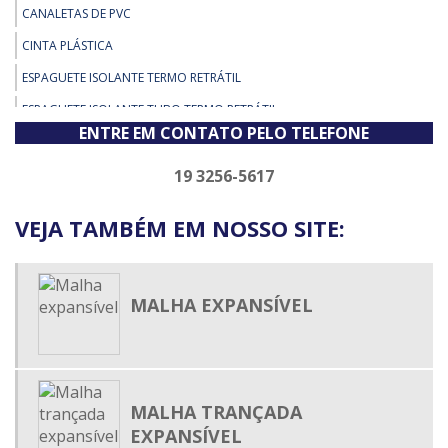
CANALETAS DE PVC
CINTA PLÁSTICA
ESPAGUETE ISOLANTE TERMO RETRÁTIL
ESPAGUETE ISOLANTE TUBO TERMO RETRÁTIL
ENTRE EM CONTATO PELO TELEFONE
ESPAGUETE TERMO CONTRÁTIL
ESPAGUETE TERMO ENCOLHIVEL
19 3256-5617
ESPAGUETE TERMO RETRÁTIL
VEJA TAMBÉM EM NOSSO SITE:
ESPAGUETE TERMO RETRÁTIL ADESIVADO
ESPAGUETE TERMOCONTRÁTIL
FIXADOR DE ABRAÇADEIRA DE NYLON
MALHA EXPANSÍVEL
MALHA EXPANSIVA
MALHA TRANÇADA EXPANSÍVEL
PRENSA CABO
MALHA TRANÇADA
TERMO RETRÁTIL MEDIA TENSÃO
EXPANSÍVEL