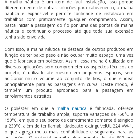
A
malha náutica
é um item de fácil instalação, isso porque
diferentemente de outras soluções para cabeamento, a
malha
náutica
é expansível e permite facilidade de instalação em
trabalhos com praticamente qualquer comprimento. Assim,
basta iniciar a passagem do fio por uma das pontas da
malha
náutica
e continuar o processo até que toda sua extensão
tenha sido envolvida.
Com isso, a
malha náutica
se destaca de outros produtos em
função de ter baixo peso e não ocupar muito espaço, uma vez
que é fabricada em poliéster. Assim, essa malha é utilizada em
diversas aplicações sem comprometer os aspectos técnicos do
projeto, é utilizado até mesmo em pequenos espaços, sem
adicionar muito volume ao conjunto de fios, o que é ideal
principalmente para as passagens em curva. Deste modo, é
também um produto apropriado para a passagem em
enrolamentos estreitos.
O poliéster em que a
malha náutica
é fabricada, oferece
temperatura de trabalho ampla, suporta variações de -50°C a
150°C, em que o seu ponto de derretimento somente é atingido
a 230°C, além de ter flamabilidadeauto extinguívelUL 224 VW-1,
o que agrega muito mais confiabilidade e segurança para as
aplicações. O material permite alongamento de até 300 por