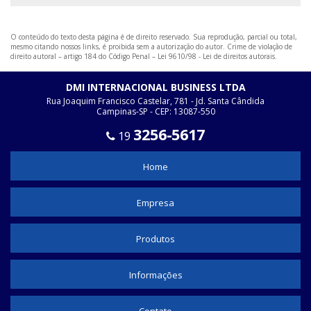
ONDE COMPRAR ESPAGUETE TERMO RETRÁTIL
PRENSA CABO PREÇO
O conteúdo do texto desta página é de direito reservado. Sua reprodução, parcial ou total,
mesmo citando nossos links, é proibida sem a autorização do autor. Crime de violação de
TUBO TERMO RETRÁTIL PREÇO
direito autoral – artigo 184 do Código Penal –
Lei 9610/98 - Lei de direitos autorais
.
TUBO DE MALHA EXPANSÍVEL DE POLIÉSTER
DMI INTERNACIONAL BUSINESS LTDA
ESPAGUETE TERMO RETRÁTIL ALTA TEMPERATURA
Rua Joaquim Francisco Castelar, 781 - Jd. Santa Cândida
Campinas-SP - CEP: 13087-550
ESPAGUETE TERMO RETRÁTIL ONDE VENDE
3256-5617
19
ESPAGUETE TERMO RETRÁTIL VALOR
FABRICANTE DE PRENSA CABO
Home
ROLO DE ESPAGUETE TERMO RETRÁTIL
Empresa
TERMOCONTRÁTIL TRANSPARENTE
MALHA NÁUTICA
Produtos
TUBO TERMO RETRÁTIL COLORIDO
Informações
TUBO TERMO RETRÁTIL COMPRAR
TUBO TERMO RETRÁTIL TRANSPARENTE
Contato