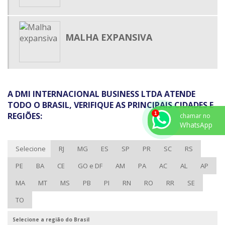
TUBO ISOLANTE TERMO RETRÁTIL
TUBO PLÁSTICO TERMO ENCOLHÍVEL
MALHA EXPANSIVA
TUBO TERMO RETRÁTIL
TUBO TERMO RETRÁTIL ADESIVADO
TUBO TERMO RETRÁTIL ONDE COMPRAR
TUBO TERMOCONTRÁTIL
A DMI INTERNACIONAL BUSINESS LTDA ATENDE
TUBO TERMOENCOLHÍVEL
TODO O BRASIL, VERIFIQUE AS PRINCIPAIS CIDADES E
REGIÕES:
chamar no
ABRAÇADEIRA DE NYLON PARA LACRE
WhatsApp
ABRAÇADEIRA DE POLIAMIDA PREÇO
Selecione
RJ
MG
ES
SP
PR
SC
RS
ABRAÇADEIRA PLÁSTICA PREÇO
PE
BA
CE
GO e DF
AM
PA
AC
AL
AP
CALHA DE PVC PARA FIO
MA
MT
MS
PB
PI
RN
RO
RR
SE
CALHA DE PVC PREÇO
CINTA PLASTICA PREÇO
TO
FABRICANTE DE CANALETAS DE PVC
Selecione a região do Brasil