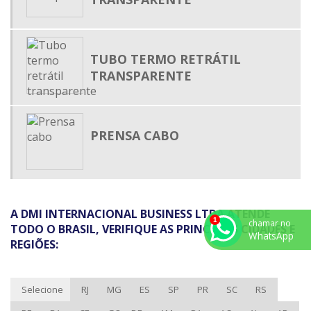
MALHA EXPANSIVA
MALHA TRANÇADA EXPANSÍVEL
PRENSA CABO
TUBO TERMO RETRÁTIL
TERMO RETRÁTIL MEDIA TENSÃO
TRANSPARENTE
TUBO ISOLANTE TERMO RETRÁTIL
TUBO PLÁSTICO TERMO ENCOLHÍVEL
PRENSA CABO
TUBO TERMO RETRÁTIL
TUBO TERMO RETRÁTIL ADESIVADO
TUBO TERMO RETRÁTIL ONDE COMPRAR
TUBO TERMOCONTRÁTIL
A DMI INTERNACIONAL BUSINESS LTDA ATENDE
chamar no
TUBO TERMOENCOLHÍVEL
TODO O BRASIL, VERIFIQUE AS PRINCIPAIS CIDADES E
WhatsApp
REGIÕES:
ABRAÇADEIRA DE NYLON PARA LACRE
ABRAÇADEIRA DE POLIAMIDA PREÇO
Selecione
RJ
MG
ES
SP
PR
SC
RS
ABRAÇADEIRA PLÁSTICA PREÇO