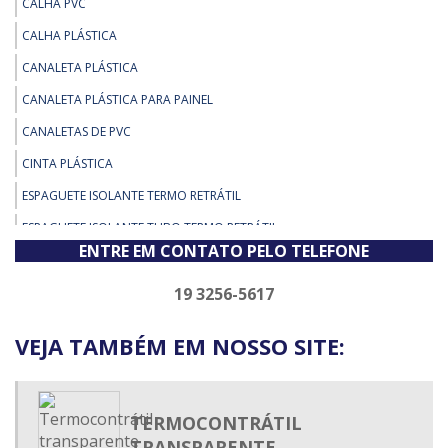
CALHA PVC
CALHA PLÁSTICA
CANALETA PLÁSTICA
CANALETA PLÁSTICA PARA PAINEL
CANALETAS DE PVC
CINTA PLÁSTICA
ESPAGUETE ISOLANTE TERMO RETRÁTIL
ESPAGUETE ISOLANTE TUBO TERMO RETRÁTIL
ENTRE EM CONTATO PELO TELEFONE
ESPAGUETE TERMO CONTRÁTIL
ESPAGUETE TERMO ENCOLHIVEL
19 3256-5617
ESPAGUETE TERMO RETRÁTIL
VEJA TAMBÉM EM NOSSO SITE:
ESPAGUETE TERMO RETRÁTIL ADESIVADO
ESPAGUETE TERMOCONTRÁTIL
FIXADOR DE ABRAÇADEIRA DE NYLON
TERMOCONTRÁTIL
TRANSPARENTE