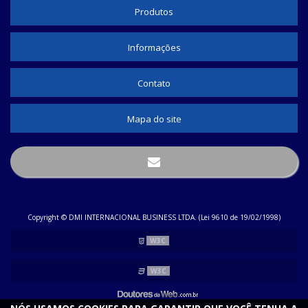
MALHA NÁUTICA
Produtos
TUBO TERMO RETRÁTIL COLORIDO
TUBO TERMO RETRÁTIL COMPRAR
Informações
TUBO TERMO RETRÁTIL TRANSPARENTE
Contato
TUBO TERMOCONTRÁTIL TRANSPARENTE
TUBO TERMO RETRÁTIL 10MM
Mapa do site
TUBO TERMO RETRÁTIL 12MM
MALHA NÁUTICA ONDE COMPRAR
MALHA NÁUTICA PARA FIOS
TUBO TERMO RETRÁTIL ONDE VENDE
Copyright © DMI INTERNACIONAL BUSINESS LTDA. (Lei 9610 de 19/02/1998)
PRENSA CABO ONDE COMPRAR
W3C
MALHA EXPANSÍVEL
W3C