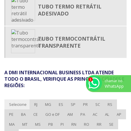
PRENSA CABO
TUBO TERMO RETRÁTIL
TERMO RETRÁTIL MEDIA TENSÃO
ADESIVADO
TUBO ISOLANTE TERMO RETRÁTIL
TUBO PLÁSTICO TERMO ENCOLHÍVEL
TUBO TERMOCONTRÁTIL
TUBO TERMO RETRÁTIL
TRANSPARENTE
TUBO TERMO RETRÁTIL ADESIVADO
TUBO TERMO RETRÁTIL ONDE COMPRAR
TUBO TERMOCONTRÁTIL
A DMI INTERNACIONAL BUSINESS LTDA ATENDE
TUBO TERMOENCOLHÍVEL
TODO O BRASIL, VERIFIQUE AS PRINCIPAIS CIDADES E
chamar no
REGIÕES:
ABRAÇADEIRA DE NYLON PARA LACRE
WhatsApp
ABRAÇADEIRA DE POLIAMIDA PREÇO
ABRAÇADEIRA PLÁSTICA PREÇO
Selecione
RJ
MG
ES
SP
PR
SC
RS
CALHA DE PVC PARA FIO
PE
BA
CE
GO e DF
AM
PA
AC
AL
AP
CALHA DE PVC PREÇO
MA
MT
MS
PB
PI
RN
RO
RR
SE