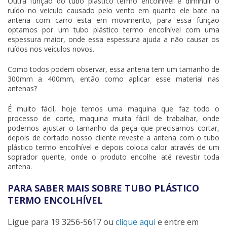
Outra função do
tubo plástico termo encolhível
é diminuir o
ruído no veiculo causado pelo vento em quanto ele bate na
antena com carro esta em movimento, para essa função
optamos por um
tubo plástico termo encolhível
com uma
espessura maior, onde essa espessura ajuda a não causar os
ruídos nos veículos novos.
Como todos podem observar, essa antena tem um tamanho de
300mm a 400mm, então como aplicar esse material nas
antenas?
É muito fácil, hoje temos uma maquina que faz todo o
processo de corte, maquina muita fácil de trabalhar, onde
podemos ajustar o tamanho da peça que precisamos cortar,
depois de cortado nosso cliente reveste a antena com o
tubo
plástico termo encolhível
e depois coloca calor através de um
soprador quente, onde o produto encolhe até revestir toda
antena.
PARA SABER MAIS SOBRE TUBO PLÁSTICO
TERMO ENCOLHÍVEL
Ligue para
19 3256-5617
ou
clique aqui
e entre em