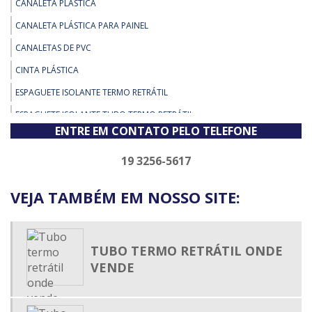
CANALETA PLÁSTICA
CANALETA PLÁSTICA PARA PAINEL
CANALETAS DE PVC
CINTA PLÁSTICA
ESPAGUETE ISOLANTE TERMO RETRÁTIL
ESPAGUETE ISOLANTE TUBO TERMO RETRÁTIL
ENTRE EM CONTATO PELO TELEFONE
ESPAGUETE TERMO CONTRÁTIL
ESPAGUETE TERMO ENCOLHIVEL
19 3256-5617
ESPAGUETE TERMO RETRÁTIL
VEJA TAMBÉM EM NOSSO SITE:
ESPAGUETE TERMO RETRÁTIL ADESIVADO
ESPAGUETE TERMOCONTRÁTIL
FIXADOR DE ABRAÇADEIRA DE NYLON
TUBO TERMO RETRÁTIL ONDE
VENDE
MALHA EXPANSIVA
MALHA TRANÇADA EXPANSÍVEL